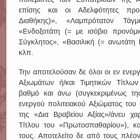
επίσης και οι Αδελφότητες πρ
Διαθήκης)», «Λαμπρότατον Τάγ
«Ενδοξοτάτη (= με ισόβιο προνόμ
Σύγκλητος», «Βασιλική (= ανωτάτη 
κλπ.
Την αποτελούσαν δε όλοι οι εν ενεργ
Αξιωμάτων ή/και Τιμητικών Τίτλω
βαθμό και άνω (συγκεκριμένως τη
ενεργού πολιτειακού Αξιώματος το
της «Δια Βραβείου Αξίας»/άνευ χαρ
Τίτλου του «Πρωτοσπαθαρίου»), κ
τους. Αποτελείτο δε από τους πλέον