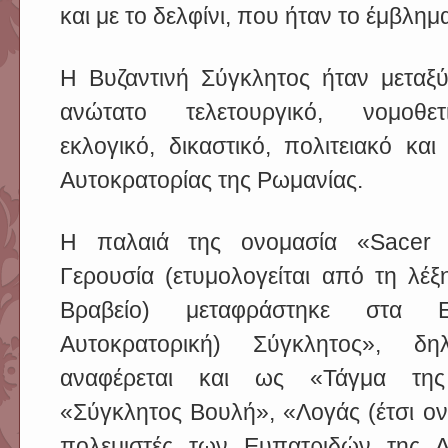
και με το δελφίνι, που ήταν το έμβλη
Η Βυζαντινή Σύγκλητος ήταν μεταξ
ανώτατο τελετουργικό, νομοθετι
εκλογικό, δικαστικό, πολιτειακό κα
Αυτοκρατορίας της Ρωμανίας.
Η παλαιά της ονομασία «Sacer S
Γερουσία (ετυμολογείται από τη λέξ
Βραβείο) μεταφράστηκε στα 
Αυτοκρατορική) Σύγκλητος», δ
αναφέρεται και ως «Τάγμα της
«Σύγκλητος Βουλή», «Λογάς (έτσι ονο
πολεμιστές των Ευπατριδών της Α